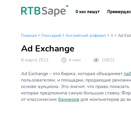
Skip
to
О нас пишут
Преимущес
content
Главная
Глоссарий
Английский алфавит
A
Ad Exc
Ad Exchange
8 марта 2021
4 мин
10822
Ad Exchange – это биржа, которая объединяет
па
пользователям, и площадки, продающие рекламн
основе аукциона. Это значит, что право показат
которая предложила самую большую ставку. Фор
от классических
баннеров
для компьютеров до в