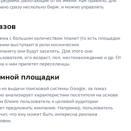
средники, работающие от их имени. Как правило, для
брано сразу несколько бирж, и можно управлять
азов
тема с большим количеством планет (то есть площадок
ании выступают в роли космических
ланету они будут заселять. Для этого они
ователя, его возраст, пол, местонахождение и др. От
ока к ним прилетят переселенцы.
амной площадки
 из выдачи поисковой системы Google, за показ
но анализирует характеристики посетителя на основе
м ближе пользователь к целевой аудитории
жет предложить компания. Например, пользователь
ачит, что ему может быть интересна реклама
овки.