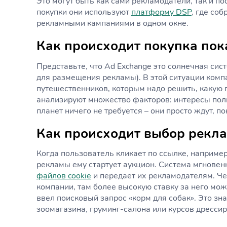
Это могут быть как сами рекламодатели, так и по
покупки они используют
платформу DSP
, где со
рекламными кампаниями в одном окне.
Как происходит покупка пок
Представьте, что Ad Exchange это солнечная сис
для размещения рекламы). В этой ситуации комп
путешественников, которым надо решить, какую п
анализируют множество факторов: интересы польз
планет ничего не требуется – они просто ждут, п
Как происходит выбор рекл
Когда пользователь кликает по ссылке, например
рекламы ему стартует аукцион. Система мгновен
файлов cookie
и передает их рекламодателям. Че
компании, там более высокую ставку за него мо
ввел поисковый запрос «корм для собак». Это зн
зоомагазина, груминг-салона или курсов дрессир