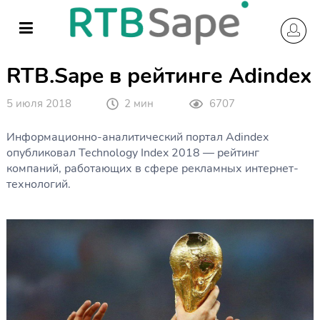
Skip
to
content
Главная
Новости
RTB.Sape в рейтинге Adindex
RTB.Sape в рейтинге Adindex
5 июля 2018
2 мин
6707
Информационно-аналитический портал Adindex
опубликовал Technology Index 2018 — рейтинг
компаний, работающих в сфере рекламных интернет-
технологий.