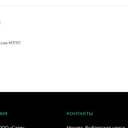
я
ессии МТПП
НИЯ
КОНТАКТЫ
ООО «Сапе»
Москва, Выборгская улица,