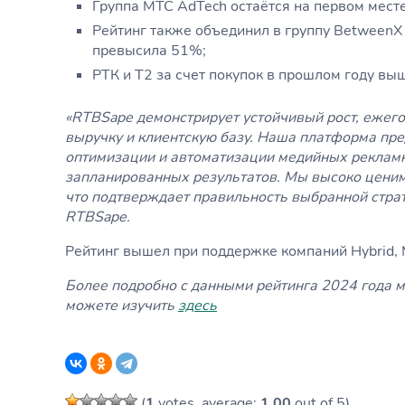
Группа МТС AdTech остаётся на первом мест
Рейтинг также объединил в группу BetweenX
превысила 51%;
РТК и T2 за счет покупок в прошлом году выш
«RTBSape демонстрирует устойчивый рост, ежег
выручку и клиентскую базу. Наша платформа пр
оптимизации и автоматизации медийных рекламн
запланированных результатов. Мы высоко ценим
что подтверждает правильность выбранной страт
RTBSape.
Рейтинг вышел при поддержке компаний Hybrid, M
Более подробно с данными рейтинга 2024 года 
можете изучить
здесь
(
1
votes, average:
1,00
out of 5)