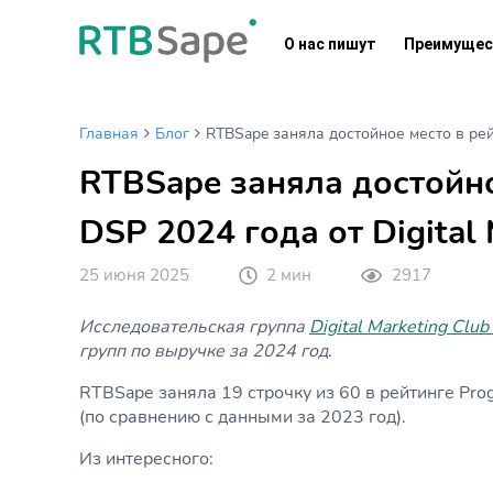
Skip
to
О нас пишут
Преимущес
content
Главная
Блог
RTBSape заняла достойное место в рейт
RTBSape заняла достойно
DSP 2024 года от Digital 
25 июня 2025
2 мин
2917
Исследовательская группа
Digital Marketing Club
групп по выручке за 2024 год
.
RTBSape заняла 19 строчку из 60 в рейтинге Pro
(по сравнению с данными за 2023 год).
Из интересного: