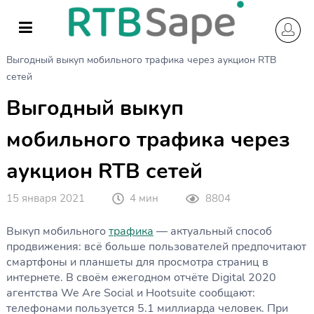
Skip
to
content
Главная
Новости
Выгодный выкуп мобильного трафика через аукцион RTB
сетей
Выгодный выкуп
мобильного трафика через
аукцион RTB сетей
15 января 2021
4 мин
8804
Выкуп мобильного
трафика
— актуальный способ
продвижения: всё больше пользователей предпочитают
смартфоны и планшеты для просмотра страниц в
интернете. В своём ежегодном отчёте Digital 2020
агентства We Are Social и Hootsuite сообщают:
телефонами пользуется 5.1 миллиарда человек. При