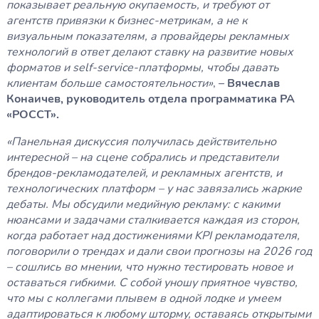
показывает реальную окупаемость, и требуют от
агентств привязки к бизнес-метрикам, а не к
визуальным показателям, а провайдеры рекламных
технологий в ответ делают ставку на развитие новых
форматов и self-service-платформы, чтобы давать
клиентам больше самостоятельности»
, –
Вячеслав
Конаичев, руководитель отдела программатика РА
«РОССТ».
«Панельная дискуссия получилась действительно
интересной – на сцене собрались и представители
брендов-рекламодателей, и рекламных агентств, и
технологических платформ – у нас завязались жаркие
дебаты. Мы обсудили медийную рекламу: с какими
нюансами и задачами сталкивается каждая из сторон,
когда работает над достижениями KPI рекламодателя,
поговорили о трендах и дали свои прогнозы на 2026 год
– сошлись во мнении, что нужно тестировать новое и
оставаться гибкими. С собой уношу приятное чувство,
что мы с коллегами плывем в одной лодке и умеем
адаптироваться к любому шторму, оставаясь открытыми