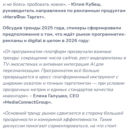
и не боясь пробовать новое»
, –
Юлия Кубеш,
руководитель направления по рекламным продуктам
«МегаФон Таргет».
Обсудив тренды 2025 года, спикеры сформировали
предположения о том, что ждёт рынок программатик-
рекламы и digital в целом в 2026 году:
«От программатик‑платформ прозвучали важные
тренды: сокращение числа сайтов, рост видеорекламы в
TV‑экосистемах и активная интеграция AI для
персонализации. Программатик всё больше
превращается в кросс‑платформенный инструмент с
широким охватом и точным таргетингом — при условии
прозрачных метрик и единых стандартов качества
инвентаря»
, –
Елена Галушко, CEO
«MediaConnectGroup».
«Основной тренд: рынок сдвигается в сторону большей
прозрачности и измеримой эффективности. Такие
дискуссии помогают сориентироваться, на что стоит