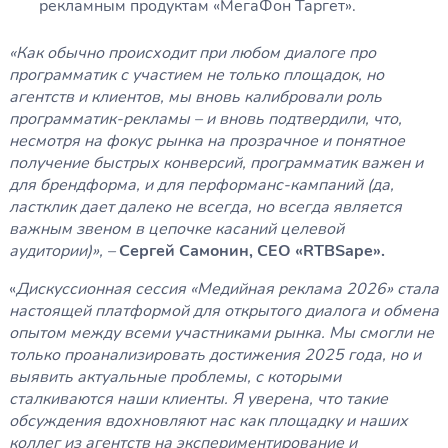
рекламным продуктам «МегаФон Таргет».
«Как обычно происходит при любом диалоге про
программатик с участием не только площадок, но
агентств и клиентов, мы вновь калибровали роль
программатик-рекламы – и вновь подтвердили, что,
несмотря на фокус рынка на прозрачное и понятное
получение быстрых конверсий, программатик важен и
для брендформа, и для перформанс-кампаний (да,
ластклик дает далеко не всегда, но всегда является
важным звеном в цепочке касаний целевой
аудитории)», –
Сергей Cамонин, CEO «RTBSape».
«
Дискуссионная сессия «Медийная реклама 2026» стала
настоящей платформой для открытого диалога и обмена
опытом между всеми участниками рынка. Мы смогли не
только проанализировать достижения 2025 года, но и
выявить актуальные проблемы, с которыми
сталкиваются наши клиенты. Я уверена, что такие
обсуждения вдохновляют нас как площадку и наших
коллег из агентств на экспериментирование и